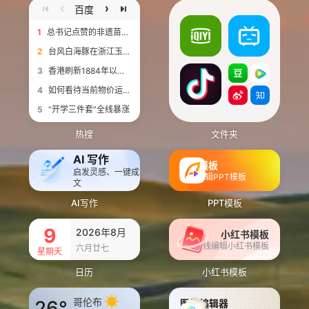
百度
1
总书记点赞的非遗苗绣焕发新生机
2
台风白海豚在浙江玉环沿海登陆
3
香港刷新1884年以来最高气温纪录
4
如何看待当前物价运行态势
5
“开学三件套”全线暴涨
热搜
文件夹
AI 写作
PPT模板
启发灵感、一键成
在线编辑PPT模板
文
AI写作
PPT模板
9
2026年8月
小红书模板
在线编辑小红书模板
六月廿七
星期天
日历
小红书模板
哥伦布
26°
图片编辑器