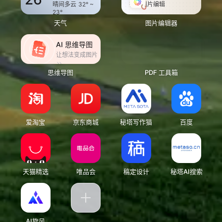
在线图片编辑
晴间多云
32° ~
23°
天气
图片编辑器
AI 思维导图
让想法变成图片
思维导图
PDF 工具箱
爱淘宝
京东商城
秘塔写作猫
百度
天猫精选
唯品会
稿定设计
秘塔AI搜索
AI旋风